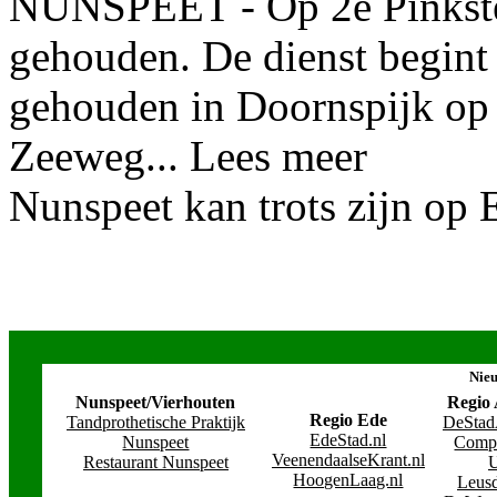
NUNSPEET - Op 2e Pinkster
gehouden. De dienst begint
gehouden in Doornspijk op 
Zeeweg... Lees meer
Nunspeet kan trots zijn op 
Nieu
Nunspeet/Vierhouten
Regio
Regio Ede
Tandprothetische Praktijk
DeStad
EdeStad.nl
Nunspeet
Comp
VeenendaalseKrant.nl
Restaurant Nunspeet
U
HoogenLaag.nl
Leusd